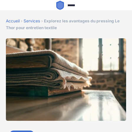
Accueil
›
Services
›
Explorez les avantages du pressing Le
Thor pour entretien textile