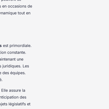
ls en occasions de
ynamique tout en
s
est primordiale.
tion constante.
aintenant une
s juridiques. Les
ue des équipes.
é.
Elle assure la
nticipation des
ts législatifs et