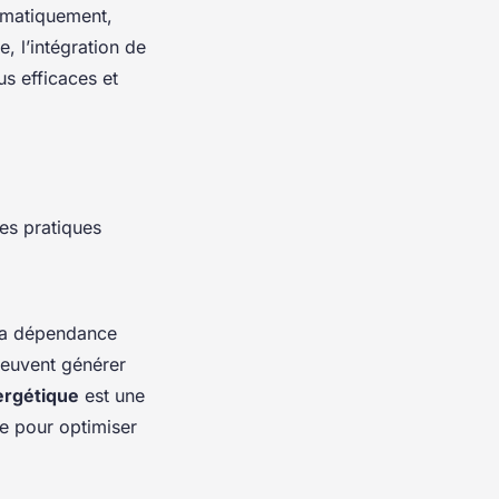
omatiquement,
, l’intégration de
us efficaces et
les pratiques
t la dépendance
peuvent générer
nergétique
est une
te pour optimiser