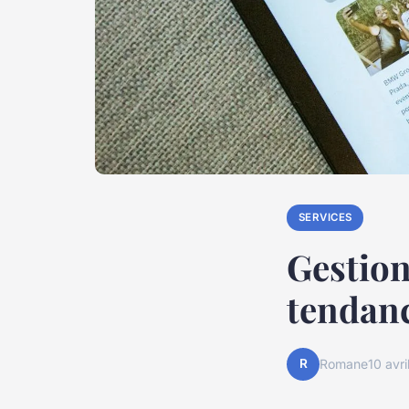
SERVICES
Gestion
tendanc
R
Romane
10 avr