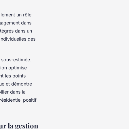
lement un rôle
ngagement dans
ntégrés dans un
individuelles des
e sous-estimée.
tion optimise
nt les points
nue et démontre
ilier dans la
ésidentiel positif
r la gestion