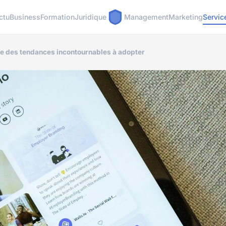
ctu
Business
Formation
Juridique
Management
Marketing
Servic
ge des tendances incontournables à adopter