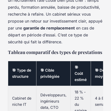
un recrutement raté coûte bien plus cher : temps
perdu, formation annulée, baisse de productivité,
recherche à refaire. Un cabinet sérieux vous
propose un retour sur investissement clair, appuyé
par une
garantie de remplacement
en cas de
départ en période d’essai. C’est ce type de
sécurité qui fait la différence.
Tableau comparatif des types de prestations
🎯
🎯 Type de
🎯 Cible
🎯 Délai
Coût
structure
privilégiée
moyen
estimé
18 % -
Développeurs,
Cabinet de
22 %
4 à 8
ingénieurs
niche IT
du
semaine
data, CTO
salaire