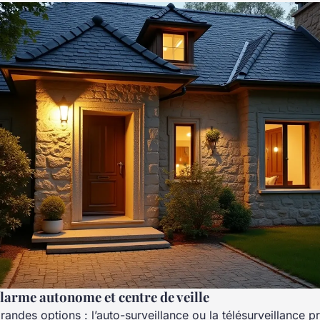
alarme autonome et centre de veille
andes options : l’auto-surveillance ou la télésurveillance pr