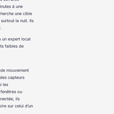
minutes à une
cherche une cible
urtout la nuit. Ils
.
à un expert local
ts faibles de
rs de mouvement
 des capteurs
i les
 fenêtres ou
nectée, ils
ire sur celui d’un