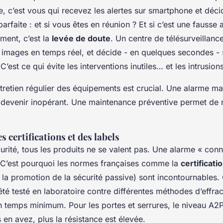
e, c’est vous qui recevez les alertes sur smartphone et déci
arfaite : et si vous êtes en réunion ? Et si c’est une fausse 
ment, c’est la
levée de doute
. Un centre de télésurveillance,
les images en temps réel, et décide - en quelques secondes - s’
C’est ce qui évite les interventions inutiles… et les intrusion
entretien régulier des équipements est crucial. Une alarme ma
 devenir inopérant. Une maintenance préventive permet de r
 certifications et des labels
urité, tous les produits ne se valent pas. Une alarme « conn
. C’est pourquoi les normes françaises comme la
certificati
 la promotion de la sécurité passive) sont incontournables. C
été testé en laboratoire contre différentes méthodes d’effract
n temps minimum. Pour les portes et serrures, le niveau A2P
s en avez, plus la résistance est élevée.