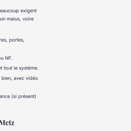
 Beaucoup exigent
 un malus, voire
res, portes,
ou NF.
t tout le système.
t bien, avec vidéo
lance (si présent)
 Metz