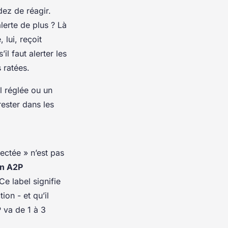
dez de réagir.
alerte de plus ? Là
 lui, reçoit
il faut alerter les
s ratées.
l réglée ou un
ester dans les
ectée » n’est pas
on A2P
e label signifie
ion - et qu’il
 va de 1 à 3