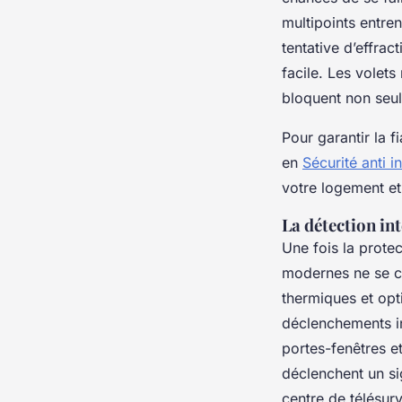
multipoints entren
tentative d’effra
facile. Les volets
bloquent non seule
Pour garantir la f
en
Sécurité anti i
votre logement et
La détection in
Une fois la prote
modernes ne se co
thermiques et opti
déclenchements in
portes-fenêtres e
déclenchent un sig
centre de télésurv