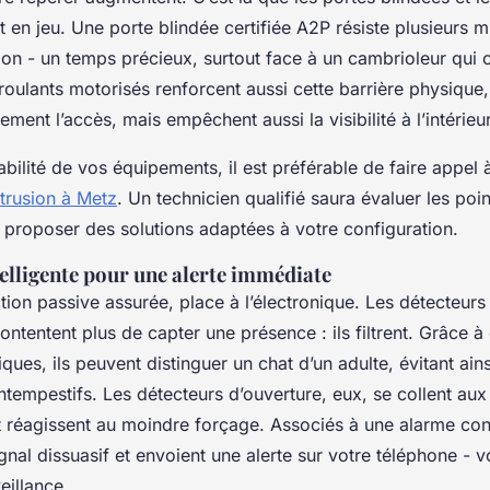
t en jeu. Une porte blindée certifiée A2P résiste plusieurs 
ction - un temps précieux, surtout face à un cambrioleur qui 
 roulants motorisés renforcent aussi cette barrière physique, s
ment l’accès, mais empêchent aussi la visibilité à l’intérieur
iabilité de vos équipements, il est préférable de faire appel 
ntrusion à Metz
. Un technicien qualifié saura évaluer les poin
 proposer des solutions adaptées à votre configuration.
telligente pour une alerte immédiate
ction passive assurée, place à l’électronique. Les détecteu
ntentent plus de capter une présence : ils filtrent. Grâce à
ques, ils peuvent distinguer un chat d’un adulte, évitant ains
tempestifs. Les détecteurs d’ouverture, eux, se collent aux
t réagissent au moindre forçage. Associés à une alarme con
nal dissuasif et envoient une alerte sur votre téléphone - vo
eillance.