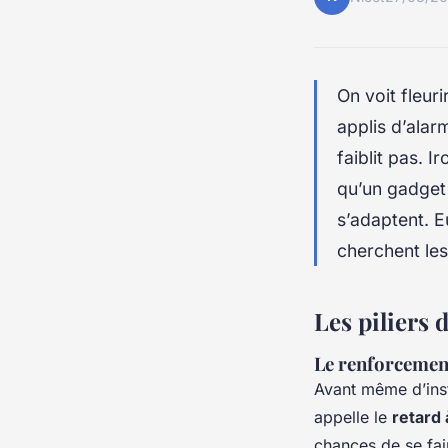
On voit fleur
applis d’alar
faiblit pas. 
qu’un gadget 
s’adaptent. E
cherchent les 
Les piliers 
Le renforcement 
Avant même d’insta
appelle le
retard 
chances de se fai