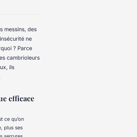
ns messins, des
insécurité ne
urquoi ? Parce
les cambrioleurs
x, ils
.
ue efficace
st ce qu’on
e, plus ses
s serrures