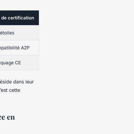
de certification
étoiles
patibilité A2P
rquage CE
éside dans leur
’est cette
ce en