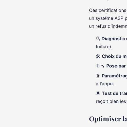
Ces certification
un système A2P po
un refus d’indemn
🔍
Diagnostic 
toiture).
🛠️
Choix du ma
👨‍🔧
Pose par 
📱
Paramétrage
à l’appui.
🔔
Test de tra
reçoit bien les
Optimiser la