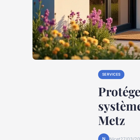
SERVICES
Protége
système
Metz
N
Nicet
27/03/20