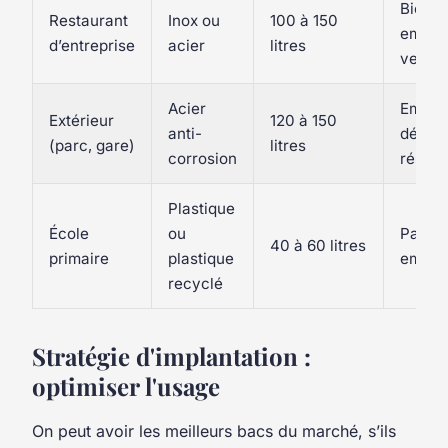
Biodéc
Restaurant
Inox ou
100 à 150
emball
d’entreprise
acier
litres
verre
Acier
Emball
Extérieur
120 à 150
anti-
déche
(parc, gare)
litres
corrosion
résidu
Plastique
École
ou
Papier
40 à 60 litres
primaire
plastique
embal
recyclé
Stratégie d'implantation :
optimiser l'usage
On peut avoir les meilleurs bacs du marché, s’ils