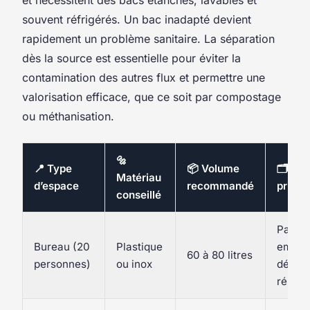
et nécessitent des bacs étanches, lavables et
souvent réfrigérés. Un bac inadapté devient
rapidement un problème sanitaire. La séparation
dès la source est essentielle pour éviter la
contamination des autres flux et permettre une
valorisation efficace, que ce soit par compostage
ou méthanisation.
🔩
📍 Type
📦 Volume
🗂️ Flu
Matériau
d’espace
recommandé
priorit
conseillé
Papier
Bureau (20
Plastique
emball
60 à 80 litres
personnes)
ou inox
déche
résidu