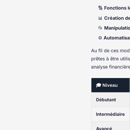
🔢
Fonctions 
📊
Création d
📂
Manipulati
⚙️
Automatisa
Au fil de ces modu
prêtes à être uti
analyse financière
🎓 Niveau
Débutant
Intermédiaire
Avancé