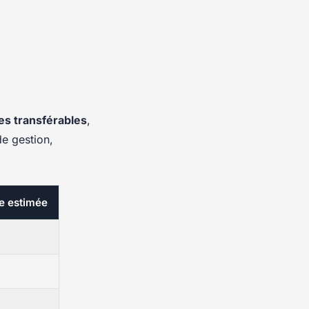
s transférables
,
de gestion,
e estimée
h