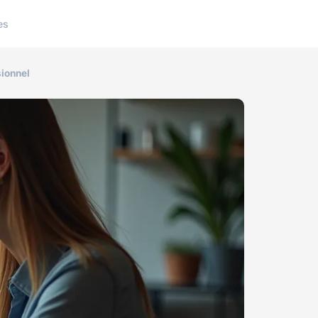
es
sionnel