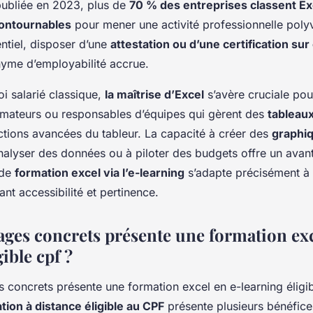
publiée en 2023, plus de
70 % des entreprises classent Ex
ncontournables
pour mener une activité professionnelle poly
ntiel, disposer d’une
attestation ou d’une certification sur 
yme d’employabilité accrue.
oi salarié classique,
la maîtrise d’Excel
s’avère cruciale pou
rmateurs ou responsables d’équipes qui gèrent des
tableau
nctions avancées du tableur. La capacité à créer des
graphi
analyser des données ou à piloter des budgets offre un avan
 de
formation excel via l’e-learning
s’adapte précisément à
ant accessibilité et pertinence.
ages concrets présente une formation exc
gible cpf ?
tion à distance éligible au CPF
présente plusieurs bénéfice