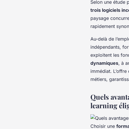
Selon une étude 
trois logiciels i
paysage concurre
rapidement synon
Au-delà de l’empl
indépendants, fo
exploitent les fo
dynamiques
, à 
immédiat. L’offre
métiers, garantiss
Quels avant
learning éli
Choisir une
forma