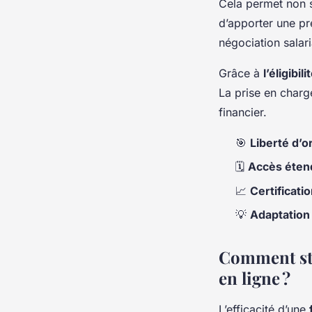
Cela permet non s
d’apporter une pr
négociation salari
Grâce à
l’éligibil
La prise en charg
financier.
🎯
Liberté d’o
🗓️
Accès étend
📈
Certificati
💡
Adaptation
Comment str
en ligne ?
L’efficacité d’une