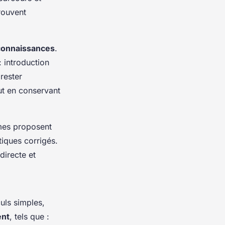
rouvent
 connaissances
.
: introduction
rester
out en conservant
mes proposent
tiques corrigés.
directe et
culs simples,
ent
, tels que :