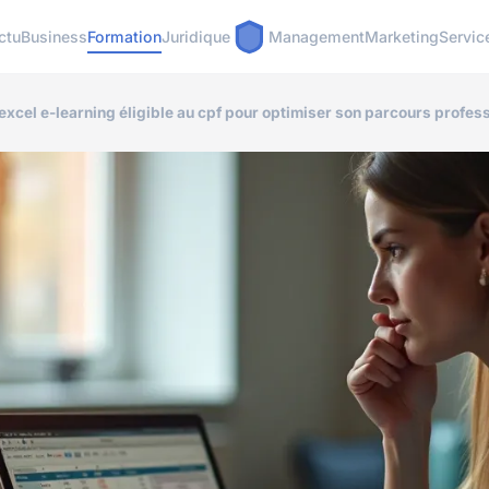
ctu
Business
Formation
Juridique
Management
Marketing
Servic
excel e-learning éligible au cpf pour optimiser son parcours profes