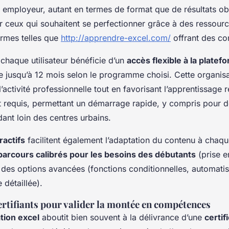
n employeur, autant en termes de format que de résultats o
r ceux qui souhaitent se perfectionner grâce à des ressource
ormes telles que
http://apprendre-excel.com/
offrant des co
 chaque utilisateur bénéficie d’un
accès flexible à la platef
e jusqu’à 12 mois selon le programme choisi. Cette organisati
l’activité professionnelle tout en favorisant l’apprentissage 
 requis, permettant un démarrage rapide, y compris pour d
idant loin des centres urbains.
ractifs
facilitent également l’adaptation du contenu à chaqu
parcours calibrés pour les besoins des débutants
(prise e
es options avancées (fonctions conditionnelles, automatis
 détaillée).
rtifiants pour valider la montée en compétences
tion excel
aboutit bien souvent à la délivrance d’une
certif