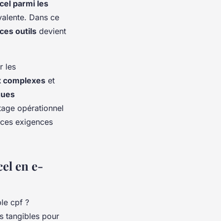
cel parmi les
valente. Dans ce
ces outils
devient
r les
x complexes
et
ques
tage opérationnel
 ces exigences
el en e-
s tangibles pour