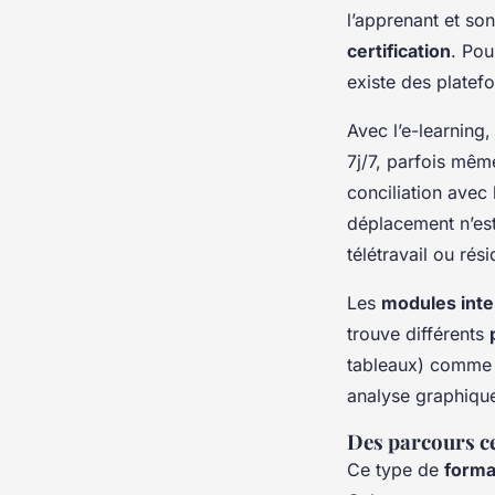
l’apprenant et so
certification
. Pou
existe des platef
Avec l’e-learning,
7j/7, parfois mêm
conciliation avec 
déplacement n’est
télétravail ou rés
Les
modules inte
trouve différents
tableaux) comme d
analyse graphique
Des parcours ce
Ce type de
forma