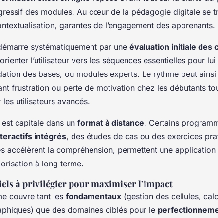
ressif des modules. Au cœur de la pédagogie digitale se t
ntextualisation, garantes de l’engagement des apprenants.
 démarre systématiquement par une
évaluation initiale des
orienter l’utilisateur vers les séquences essentielles pour lui 
dation des bases, ou modules experts. Le rythme peut ainsi 
tant frustration ou perte de motivation chez les débutants t
les utilisateurs avancés.
é est capitale dans un
format à distance
. Certains program
nteractifs intégrés
, des études de cas ou des exercices pra
és accélèrent la compréhension, permettent une application 
orisation à long terme.
els à privilégier pour maximiser l’impact
e couvre tant les
fondamentaux
(gestion des cellules, cal
aphiques) que des domaines ciblés pour le
perfectionnem