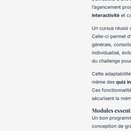
l’agencement prog
interactivité
et co
Un cursus réussi
Celle-ci permet d’
générale, consoli
individualisé, évi
du challenge pour 
Cette adaptabilit
même des
quiz i
Ces fonctionnalit
sécurisent la mém
Modules essenti
Un bon programm
conception de gr