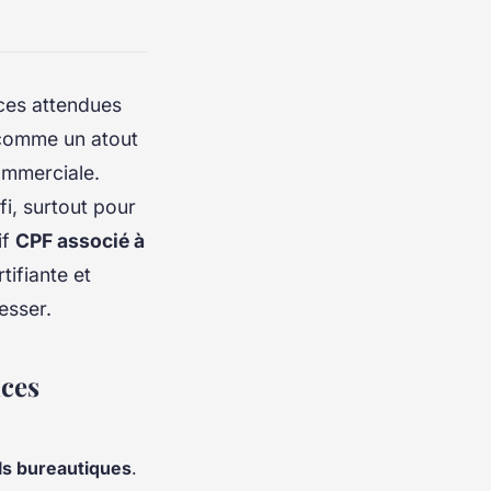
ces attendues
comme un atout
ommerciale.
fi, surtout pour
if
CPF associé à
tifiante et
esser.
nces
ls bureautiques
.