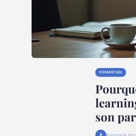
FORMATION
Pourquo
learnin
son par
R
Romane
14 fév