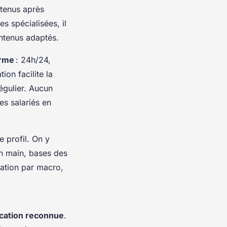
btenus après
s spécialisées, il
ntenus adaptés.
orme
: 24h/24,
on facilite la
régulier. Aucun
es salariés en
e profil. On y
n main, bases des
ation par macro,
ication reconnue
.