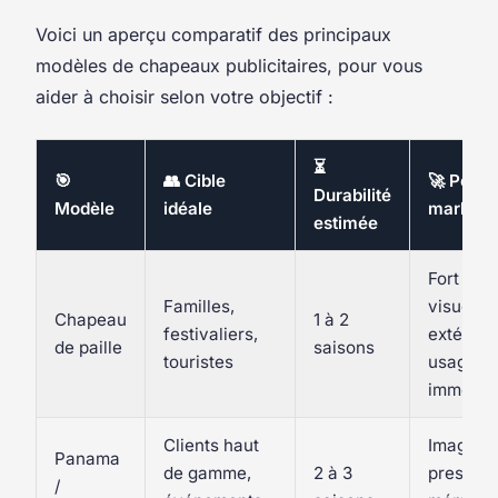
Voici un aperçu comparatif des principaux
modèles de chapeaux publicitaires, pour vous
aider à choisir selon votre objectif :
⏳
🎯
👥 Cible
🚀 Point 
Durabilité
Modèle
idéale
marketi
estimée
Fort imp
Familles,
visuel e
Chapeau
1 à 2
festivaliers,
extérieur
de paille
saisons
touristes
usage
immédia
Clients haut
Image d
Panama
de gamme,
2 à 3
prestige,
/