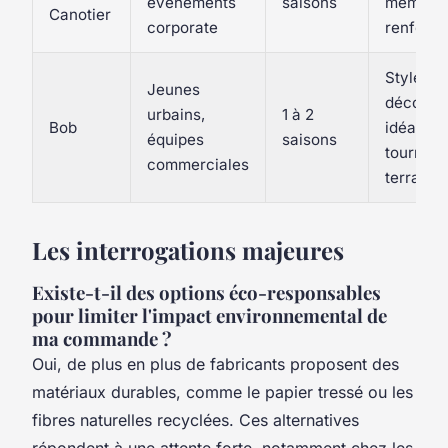
événements
saisons
mémoris
Canotier
corporate
renforc
Style
Jeunes
décontra
urbains,
1 à 2
Bob
idéal pou
équipes
saisons
tournée
commerciales
terrain
Les interrogations majeures
Existe-t-il des options éco-responsables
pour limiter l'impact environnemental de
ma commande ?
Oui, de plus en plus de fabricants proposent des
matériaux durables, comme le papier tressé ou les
fibres naturelles recyclées. Ces alternatives
répondent à une attente forte, notamment chez les