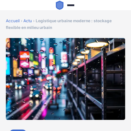
Accueil
›
Actu
›
Logistique urbaine moderne : stockage
flexible en milieu urbain